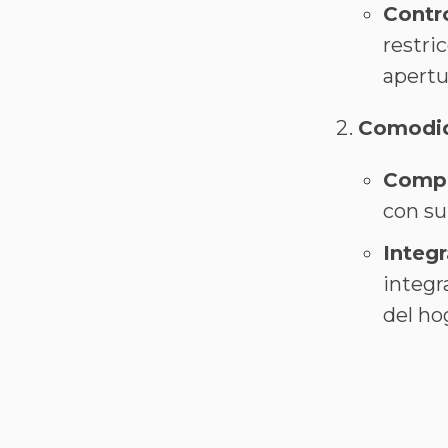
Contr
restri
apertur
Comodid
Compa
con su
Integ
integ
del hoga