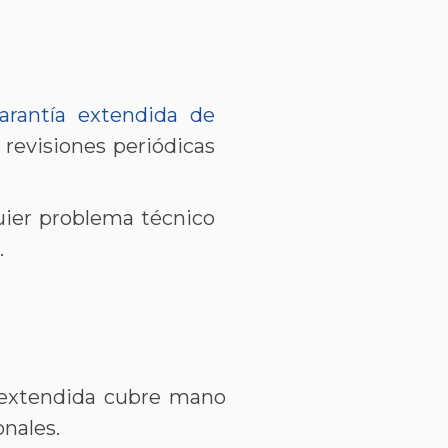
arantía extendida de
y revisiones periódicas
uier problema técnico
.
a extendida cubre mano
ales​​.