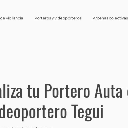
e vigilancia
Porteros y videoporteros
Antenas colectivas
liza tu Portero Auta
deoportero Tegui