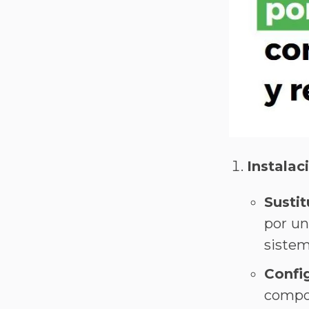
Instalac
Susti
por un
sistema
Confi
compon