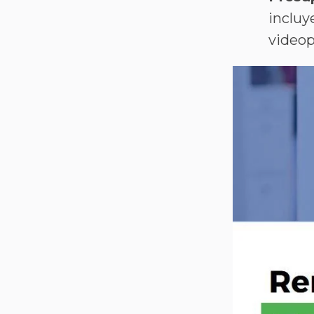
inclu
videopo