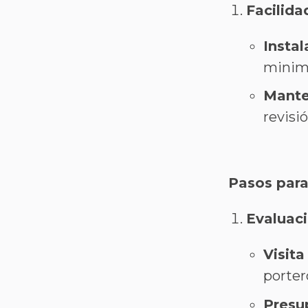
Facilida
Instal
minimi
Mante
revisi
Pasos para
Evaluaci
Visita
porter
Presu