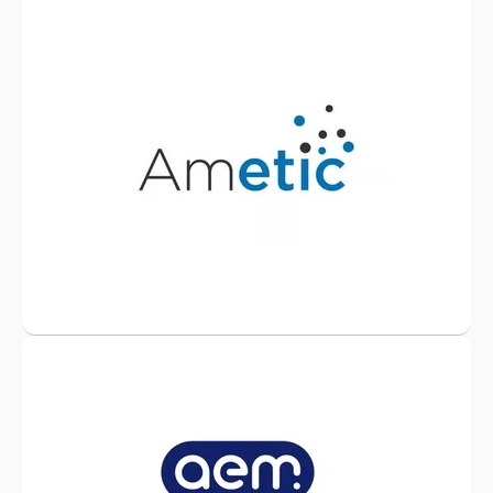
¿Qué es Ametic?
Representante de la industria digital en
España, fomenta la competitividad,
sostenibilidad, crecimiento, y la generación
de empleo de calidad.
ametic.es
¿Qué es la AEM?
La Asociación Española de Mantenimiento
(AEM) es una organización sin fines de
lucro que tiene como objetivo fomentar