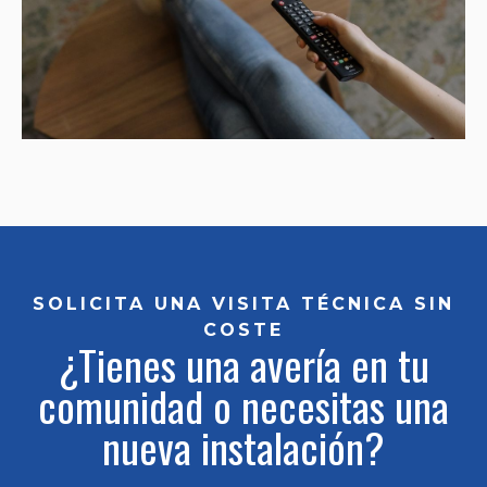
SOLICITA UNA VISITA TÉCNICA SIN
COSTE
¿Tienes una avería en tu
comunidad o necesitas una
nueva instalación?