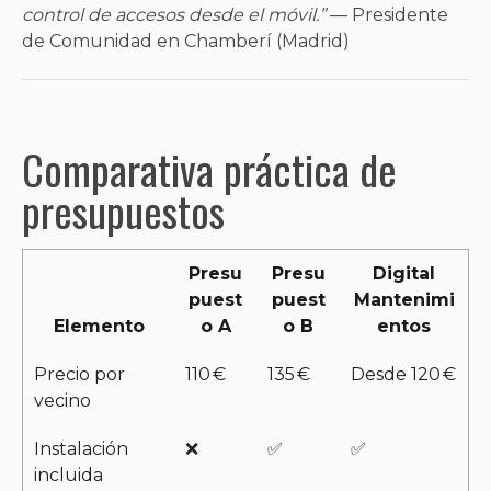
control de accesos desde el móvil.”
— Presidente
de Comunidad en Chamberí (Madrid)
Comparativa práctica de
presupuestos
Presu
Presu
Digital
puest
puest
Mantenimi
Elemento
o A
o B
entos
Precio por
110 €
135 €
Desde 120 €
vecino
Instalación
❌
✅
✅
incluida